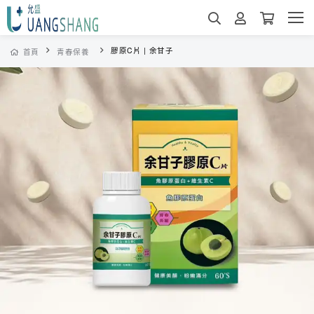
膠原C片 | 余甘子
首頁
青春保養