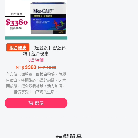
組合優惠
【密茲鈣】密茲鈣
粉 | 組合優惠
3盒特價
3380
NT$
4800
NT$
全方位天然營養，四棱白粉藤、魚膠
原蛋白、檸檬酸鈣、鎂鋅銅錳、L- 苯
丙胺酸，讓你滋養補給，活力加倍，
盡情享受上山下海的生活。
選購
精選單品