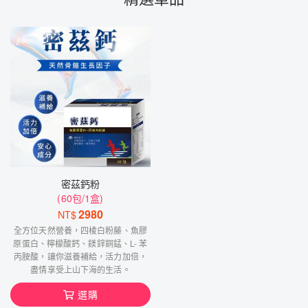
密茲鈣粉
(60包/1盒)
2980
NT$
全方位天然營養，四棱白粉藤、魚膠
原蛋白、檸檬酸鈣、鎂鋅銅錳、L- 苯
丙胺酸，讓你滋養補給，活力加倍，
盡情享受上山下海的生活。
選購