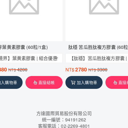
葉黄素膠囊 (60粒/1盒)
肽穩 苦瓜胜肽複方膠囊 (60粒/
境界】葉黄素膠囊 | 組合優惠
380
2780
4200
NT$
3300
NT$
NT$
加入購物車
直接結帳
加入購物車
直接
方達國際貿易股份有限公司
統一編號：94191262
客服電話：02-2269-4801