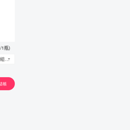
1瓶)
【肽穩】苦瓜胜肽複方膠囊 | 組合優惠
結帳